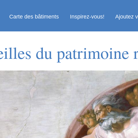
Carte des bâtiments
Inspirez-vous!
Ajoutez 
illes du patrimoine r