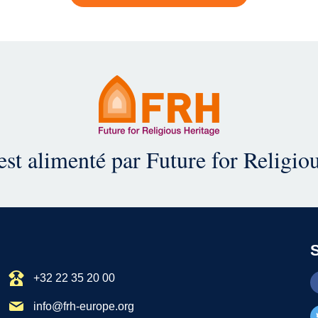
est alimenté par Future for Religio
+32 22 35 20 00
info@frh-europe.org