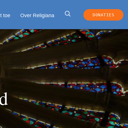
 toe
Over Religiana
DONATIES
d